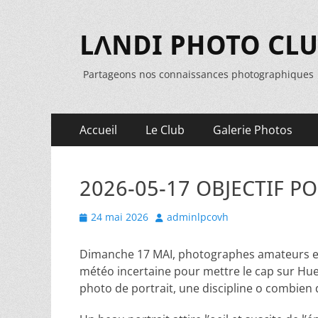
LΛNDI PHOTO CL
Partageons nos connaissances photographiques
Menu
Aller
Accueil
Le Club
Galerie Photos
au
principal
contenu
2026-05-17 OBJECTIF P
Posted
Author
24 mai 2026
adminlpcovh
on
Dimanche 17 MAI, photographes amateurs et 
météo incertaine pour mettre le cap sur Huelgo
photo de portrait, une discipline o combien di