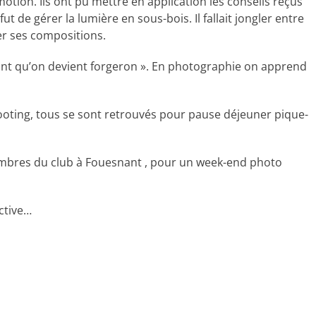
’émotion. Ils ont pu mettre en application les conseils reçus
é fut de gérer la lumière en sous-bois. Il fallait jongler entre
ler ses compositions.
ant qu’on devient forgeron ». En photographie on apprend
hooting, tous se sont retrouvés pour pause déjeuner pique-
embres du club à Fouesnant , pour un week-end photo
ctive…