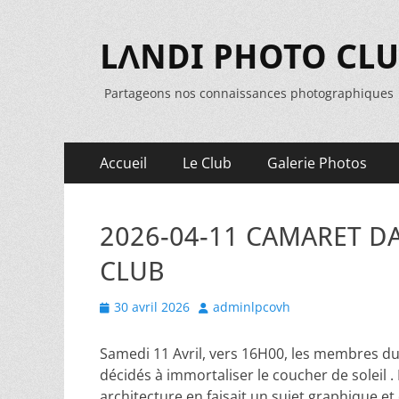
LΛNDI PHOTO CL
Partageons nos connaissances photographiques
Menu
Aller
Accueil
Le Club
Galerie Photos
au
principal
contenu
2026-04-11 CAMARET D
CLUB
Posted
Author
30 avril 2026
adminlpcovh
on
Samedi 11 Avril, vers 16H00, les membres du 
décidés à immortaliser le coucher de soleil .
architecture en faisait un sujet graphique e